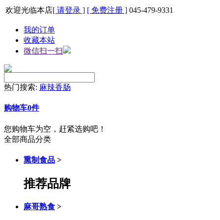
欢迎光临本店
[ 请登录 ]
[ 免费注册 ]
045-479-9331
我的订单
收藏本站
微信扫一扫
热门搜索:
麻辣香肠
购物车
0
件
您购物车为空，赶紧选购吧！
全部商品分类
熏制食品
>
推荐品牌
麻哥熟食
>