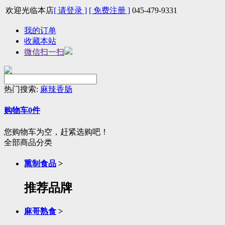
欢迎光临本店
[ 请登录 ]
[ 免费注册 ]
045-479-9331
我的订单
收藏本站
微信扫一扫
热门搜索:
麻辣香肠
购物车
0
件
您购物车为空，赶紧选购吧！
全部商品分类
熏制食品
>
推荐品牌
麻哥熟食
>